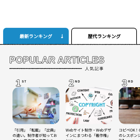
最新ランキング
歴代ランキング
POPULAR ARTICLES
人気記事
1
2
3
ST
ND
RD
「引用」「転載」「出典」
Webサイト制作・Webデザ
コピペOK！C
の違い。制作者が知ってお
インにまつわる「著作権」
のレスポン