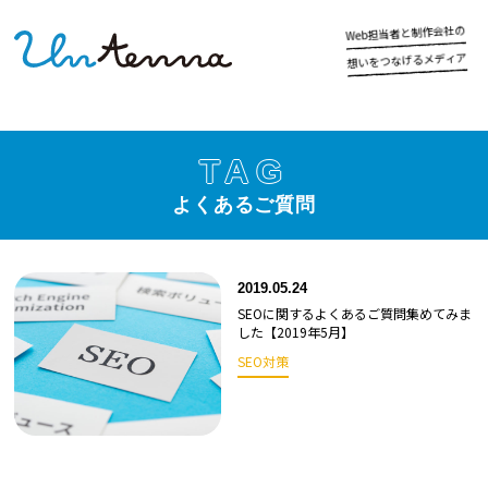
の
社
会
作
制
と
者
当
担
b
e
W
ア
ィ
デ
メ
る
げ
な
つ
を
い
想
TAG
よくあるご質問
2019.05.24
SEOに関するよくあるご質問集めてみま
した【2019年5月】
SEO対策