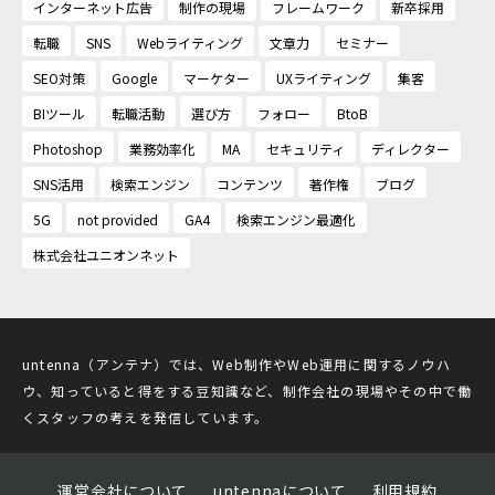
インターネット広告
制作の現場
フレームワーク
新卒採用
転職
SNS
Webライティング
文章力
セミナー
SEO対策
Google
マーケター
UXライティング
集客
BIツール
転職活動
選び方
フォロー
BtoB
Photoshop
業務効率化
MA
セキュリティ
ディレクター
SNS活用
検索エンジン
コンテンツ
著作権
ブログ
5G
not provided
GA4
検索エンジン最適化
株式会社ユニオンネット
untenna（アンテナ）では、Web制作やWeb運用に関するノウハ
ウ、知っていると得をする豆知識など、制作会社の現場やその中で働
くスタッフの考えを発信しています。
運営会社について
untennaについて
利用規約