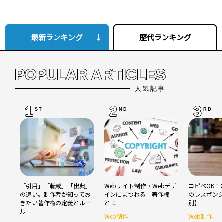
最新ランキング
歴代ランキング
POPULAR ARTICLES
人気記事
1
2
3
ST
ND
RD
「引用」「転載」「出典」
Webサイト制作・Webデザ
コピペOK！C
の違い。制作者が知ってお
インにまつわる「著作権」
のレスポン
きたい著作権の定義とルー
とは
別】
ル
Web制作
Web制作