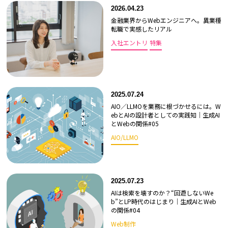
2026.04.23
金融業界からWebエンジニアへ。異業種
転職で実感したリアル
入社エントリ
特集
2025.07.24
AIO／LLMOを業務に根づかせるには。W
ebとAIの設計者としての実践知｜生成AI
とWebの関係#05
AIO/LLMO
2025.07.23
AIは検索を壊すのか？“回遊しないWe
b”とLP時代のはじまり｜生成AIとWeb
の関係#04
Web制作