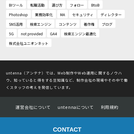
BIツール
転職活動
選び方
フォロー
BtoB
Photoshop
業務効率化
MA
セキュリティ
ディレクター
SNS活用
検索エンジン
コンテンツ
著作権
ブログ
5G
not provided
GA4
検索エンジン最適化
株式会社ユニオンネット
untenna（アンテナ）では、Web制作やWeb運用に関するノウハ
ウ、知っていると得をする豆知識など、制作会社の現場やその中で働
くスタッフの考えを発信しています。
運営会社について
untennaについて
利用規約
CONTACT