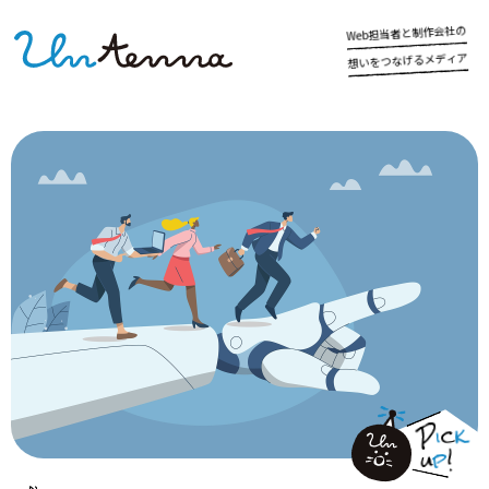
の
社
会
作
制
と
者
当
担
b
e
W
ア
ィ
デ
メ
る
げ
な
つ
を
い
想
k
P
c
i
!
p
u