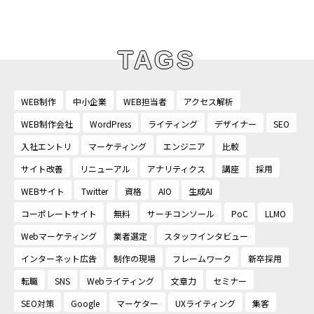
UNIONNET’s
TAGS
C
EO
B
LOG
WEB制作
中小企業
WEB担当者
アクセス解析
WEB制作会社
WordPress
ライティング
デザイナー
SEO
入社エントリ
マーケティング
エンジニア
比較
サイト改善
リニューアル
アナリティクス
講座
採用
WEBサイト
Twitter
資格
AIO
生成AI
コーポレートサイト
無料
サーチコンソール
PoC
LLMO
Webマーケティング
業者選定
スタッフインタビュー
インターネット広告
制作の現場
フレームワーク
新卒採用
転職
SNS
Webライティング
文章力
セミナー
SEO対策
Google
マーケター
UXライティング
集客