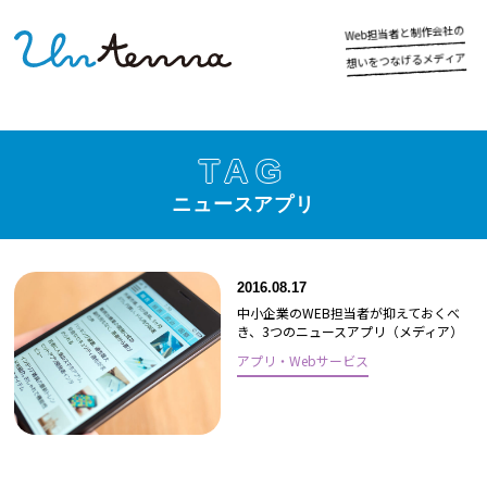
の
社
会
作
制
と
者
当
担
b
e
W
ア
ィ
デ
メ
る
げ
な
つ
を
い
想
TAG
ニュースアプリ
2016.08.17
中小企業のWEB担当者が抑えておくべ
き、3つのニュースアプリ（メディア）
アプリ・Webサービス