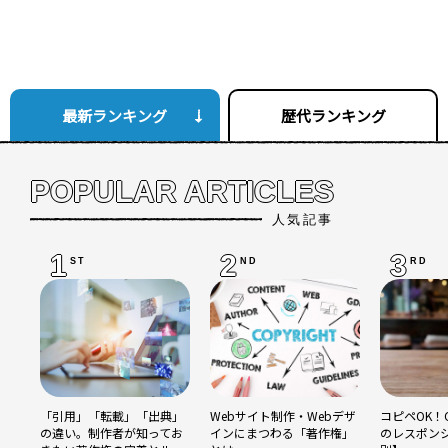
最新ランキング
歴代ランキング
POPULAR ARTICLES
人気記事
1
2
3
ST
ND
RD
「引用」「転載」「出典」
Webサイト制作・Webデザ
コピペOK！C
の違い。制作者が知ってお
インにまつわる「著作権」
のレスポン