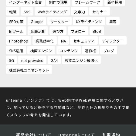
インターネット広告
制作の現場
フレームワーク
新卒採用
転職
SNS
Webライティング
文章力
セミナー
SEO対策
Google
マーケター
UXライティング
集客
BIツール
転職活動
選び方
フォロー
BtoB
Photoshop
業務効率化
MA
セキュリティ
ディレクター
SNS活用
検索エンジン
コンテンツ
著作権
ブログ
5G
not provided
GA4
検索エンジン最適化
株式会社ユニオンネット
untenna（アンテナ）では、Web制作やWeb運用に関するノウハ
ウ、知っていると得をする豆知識など、制作会社の現場やその中で働
くスタッフの考えを発信しています。
運営会社について
untennaについて
利用規約