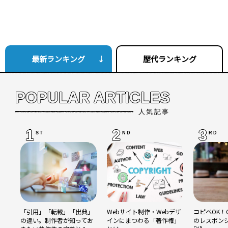
最新ランキング
歴代ランキング
POPULAR ARTICLES
人気記事
1
2
3
ST
ND
RD
「引用」「転載」「出典」
Webサイト制作・Webデザ
コピペOK！C
の違い。制作者が知ってお
インにまつわる「著作権」
のレスポン