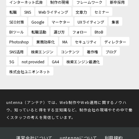
インターネット広告
制作の現場
フレームワーク
新卒採用
転職
SNS
Webライティング
文章力
セミナー
SEO対策
Google
マーケター
UXライティング
集客
BIツール
転職活動
選び方
フォロー
BtoB
Photoshop
業務効率化
MA
セキュリティ
ディレクター
SNS活用
検索エンジン
コンテンツ
著作権
ブログ
5G
not provided
GA4
検索エンジン最適化
株式会社ユニオンネット
untenna（アンテナ）では、Web制作やWeb運用に関するノウハ
ウ、知っていると得をする豆知識など、制作会社の現場やその中で働
くスタッフの考えを発信しています。
運営会社について
untennaについて
利用規約