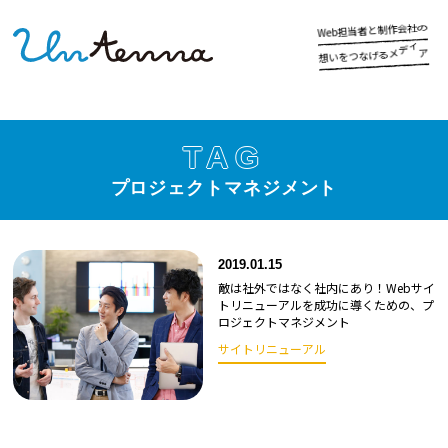
社
の
会
作
制
と
者
当
担
b
e
W
ア
ィ
デ
げ
る
メ
な
つ
を
い
想
TAG
プロジェクトマネジメント
2019.01.15
敵は社外ではなく社内にあり！Webサイ
トリニューアルを成功に導くための、プ
ロジェクトマネジメント
サイトリニューアル