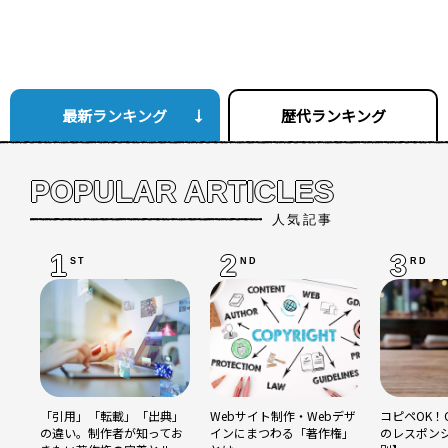
最新ランキング
歴代ランキング
POPULAR ARTICLES
人気記事
1
2
3
ST
ND
RD
「引用」「転載」「出典」
Webサイト制作・Webデザ
コピペOK！C
の違い。制作者が知ってお
インにまつわる「著作権」
のレスポン