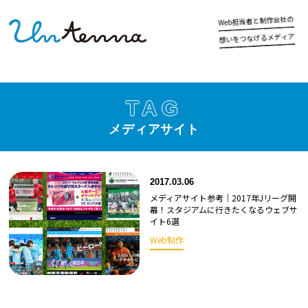
の
社
会
作
制
と
者
当
担
b
e
W
ア
ィ
デ
メ
る
げ
な
つ
を
い
想
TAG
メディアサイト
2017.03.06
メディアサイト参考｜2017年Jリーグ開
幕！スタジアムに行きたくなるウェブサ
イト6選
Web制作