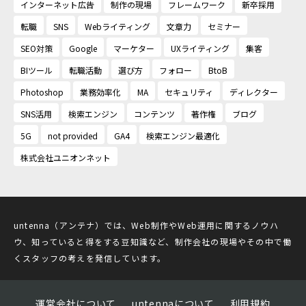
インターネット広告
制作の現場
フレームワーク
新卒採用
転職
SNS
Webライティング
文章力
セミナー
SEO対策
Google
マーケター
UXライティング
集客
BIツール
転職活動
選び方
フォロー
BtoB
Photoshop
業務効率化
MA
セキュリティ
ディレクター
SNS活用
検索エンジン
コンテンツ
著作権
ブログ
5G
not provided
GA4
検索エンジン最適化
株式会社ユニオンネット
untenna（アンテナ）では、Web制作やWeb運用に関するノウハ
ウ、知っていると得をする豆知識など、制作会社の現場やその中で働
くスタッフの考えを発信しています。
運営会社について
untennaについて
利用規約