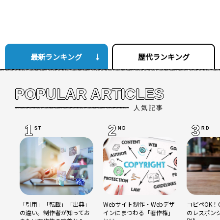
最新ランキング
歴代ランキング
POPULAR ARTICLES
人気記事
1
2
3
ST
ND
RD
「引用」「転載」「出典」
Webサイト制作・Webデザ
コピペOK！C
の違い。制作者が知ってお
インにまつわる「著作権」
のレスポン