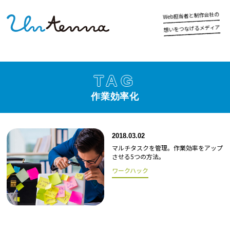
の
社
会
作
制
と
者
当
担
b
e
W
ア
ィ
デ
メ
る
げ
な
つ
を
い
想
TAG
作業効率化
2018.03.02
マルチタスクを管理。作業効率をアップ
させる5つの方法。
ワークハック