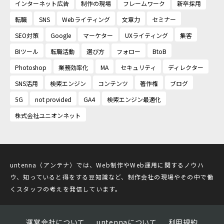
インターネット広告
制作の現場
フレームワーク
新卒採用
転職
SNS
Webライティング
文章力
セミナー
SEO対策
Google
マーケター
UXライティング
集客
BIツール
転職活動
選び方
フォロー
BtoB
Photoshop
業務効率化
MA
セキュリティ
ディレクター
SNS活用
検索エンジン
コンテンツ
著作権
ブログ
5G
not provided
GA4
検索エンジン最適化
株式会社ユニオンネット
untenna（アンテナ）では、Web制作やWeb運用に関するノウハ
ウ、知っていると得をする豆知識など、制作会社の現場やその中で働
くスタッフの考えを発信しています。
運営会社について
untennaについて
利用規約