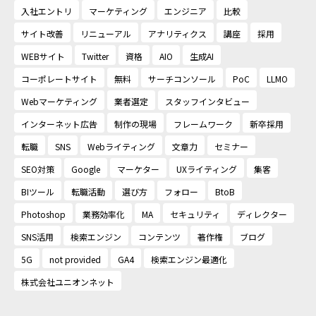
入社エントリ
マーケティング
エンジニア
比較
サイト改善
リニューアル
アナリティクス
講座
採用
WEBサイト
Twitter
資格
AIO
生成AI
コーポレートサイト
無料
サーチコンソール
PoC
LLMO
Webマーケティング
業者選定
スタッフインタビュー
インターネット広告
制作の現場
フレームワーク
新卒採用
転職
SNS
Webライティング
文章力
セミナー
SEO対策
Google
マーケター
UXライティング
集客
BIツール
転職活動
選び方
フォロー
BtoB
Photoshop
業務効率化
MA
セキュリティ
ディレクター
SNS活用
検索エンジン
コンテンツ
著作権
ブログ
5G
not provided
GA4
検索エンジン最適化
株式会社ユニオンネット