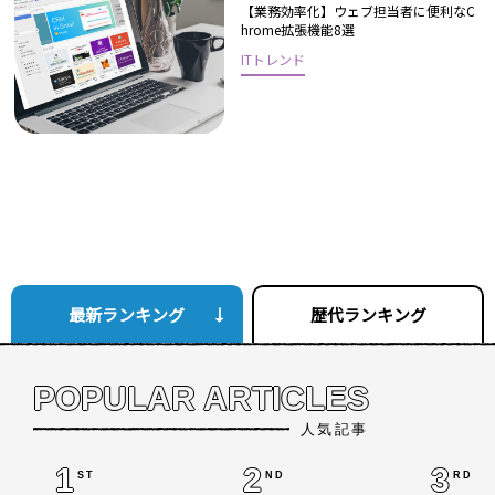
【業務効率化】ウェブ担当者に便利なC
hrome拡張機能8選
ITトレンド
最新ランキング
歴代ランキング
POPULAR ARTICLES
人気記事
1
2
3
ST
ND
RD