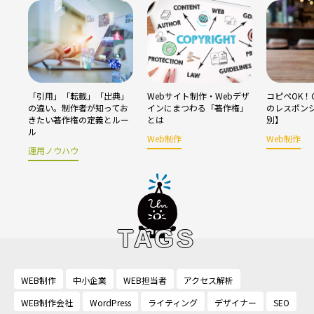
「引用」「転載」「出典」
Webサイト制作・Webデザ
コピペOK！C
の違い。制作者が知ってお
インにまつわる「著作権」
のレスポン
きたい著作権の定義とルー
とは
別】
ル
Web制作
Web制作
運用ノウハウ
TAGS
WEB制作
中小企業
WEB担当者
アクセス解析
WEB制作会社
WordPress
ライティング
デザイナー
SEO