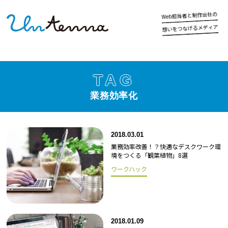
の
社
会
作
制
と
者
当
担
b
e
W
ア
ィ
デ
メ
る
げ
な
つ
を
い
想
TAG
業務効率化
2018.03.01
業務効率改善！？快適なデスクワーク環
境をつくる「観葉植物」8選
ワークハック
2018.01.09