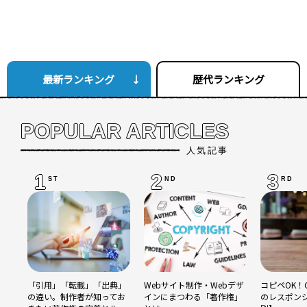
最新ランキング
歴代ランキング
POPULAR ARTICLES
人気記事
1
2
3
ST
ND
RD
「引用」「転載」「出典」
Webサイト制作・Webデザ
コピペOK！C
の違い。制作者が知ってお
インにまつわる「著作権」
のレスポン