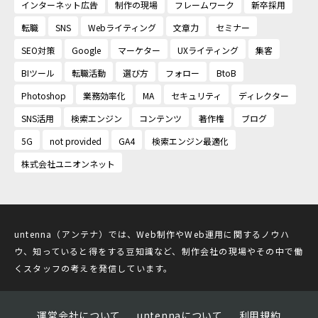
インターネット広告
制作の現場
フレームワーク
新卒採用
転職
SNS
Webライティング
文章力
セミナー
SEO対策
Google
マーケター
UXライティング
集客
BIツール
転職活動
選び方
フォロー
BtoB
Photoshop
業務効率化
MA
セキュリティ
ディレクター
SNS活用
検索エンジン
コンテンツ
著作権
ブログ
5G
not provided
GA4
検索エンジン最適化
株式会社ユニオンネット
untenna（アンテナ）では、Web制作やWeb運用に関するノウハ
ウ、知っていると得をする豆知識など、制作会社の現場やその中で働
くスタッフの考えを発信しています。
運営会社について
untennaについて
利用規約