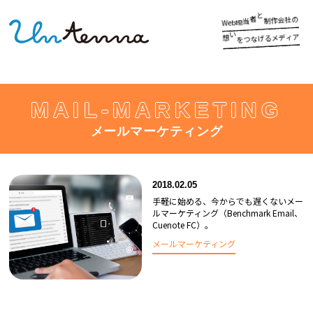
制
と
の
社
会
作
者
担
b
e
当
W
を
ア
ィ
い
デ
メ
る
げ
な
つ
想
MAIL-MARKETING
メールマーケティング
2018.02.05
手軽に始める、今からでも遅くないメー
ルマーケティング（Benchmark Email、
Cuenote FC）。
メールマーケティング