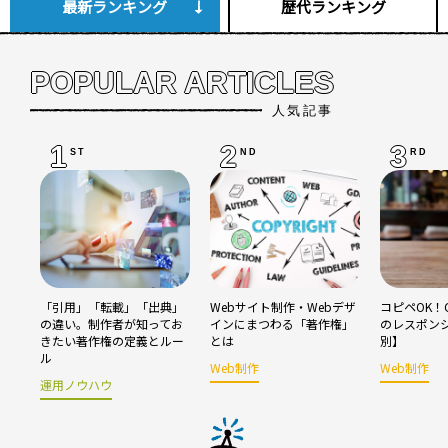
最新ランキング
歴代ランキング
POPULAR ARTICLES
人気記事
1
2
3
ST
ND
RD
「引用」「転載」「出典」
Webサイト制作・Webデザ
コピペOK！C
の違い。制作者が知ってお
インにまつわる「著作権」
のレスポン
きたい著作権の定義とルー
とは
別】
ル
Web制作
Web制作
運用ノウハウ