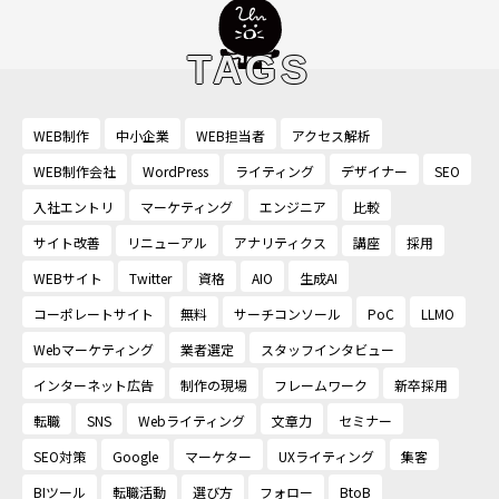
TAGS
WEB制作
中小企業
WEB担当者
アクセス解析
WEB制作会社
WordPress
ライティング
デザイナー
SEO
入社エントリ
マーケティング
エンジニア
比較
サイト改善
リニューアル
アナリティクス
講座
採用
WEBサイト
Twitter
資格
AIO
生成AI
コーポレートサイト
無料
サーチコンソール
PoC
LLMO
Webマーケティング
業者選定
スタッフインタビュー
インターネット広告
制作の現場
フレームワーク
新卒採用
転職
SNS
Webライティング
文章力
セミナー
SEO対策
Google
マーケター
UXライティング
集客
BIツール
転職活動
選び方
フォロー
BtoB