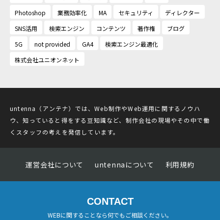
Photoshop
業務効率化
MA
セキュリティ
ディレクター
SNS活用
検索エンジン
コンテンツ
著作権
ブログ
5G
not provided
GA4
検索エンジン最適化
株式会社ユニオンネット
untenna（アンテナ）では、Web制作やWeb運用に関するノウハ
ウ、知っていると得をする豆知識など、制作会社の現場やその中で働
くスタッフの考えを発信しています。
運営会社について
untennaについて
利用規約
CONTACT
WEBに関することなら何でもご相談ください。