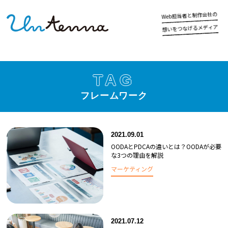
の
社
会
作
制
と
者
当
担
b
e
W
ア
ィ
デ
メ
る
げ
な
つ
を
い
想
TAG
フレームワーク
2021.09.01
OODAとPDCAの違いとは？OODAが必要
な3つの理由を解説
マーケティング
2021.07.12