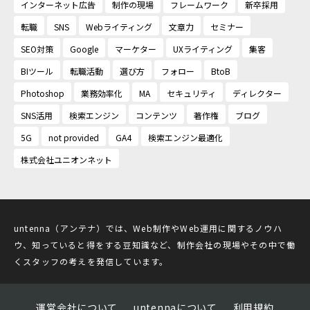
インターネット広告
制作の現場
フレームワーク
新卒採用
転職
SNS
Webライティング
文章力
セミナー
SEO対策
Google
マーケター
UXライティング
集客
BIツール
転職活動
選び方
フォロー
BtoB
Photoshop
業務効率化
MA
セキュリティ
ディレクター
SNS活用
検索エンジン
コンテンツ
著作権
ブログ
5G
not provided
GA4
検索エンジン最適化
株式会社ユニオンネット
untenna（アンテナ）では、Web制作やWeb運用に関するノウハ
ウ、知っていると得をする豆知識など、制作会社の現場やその中で働
くスタッフの考えを発信しています。
運営会社について
untennaについて
利用規約