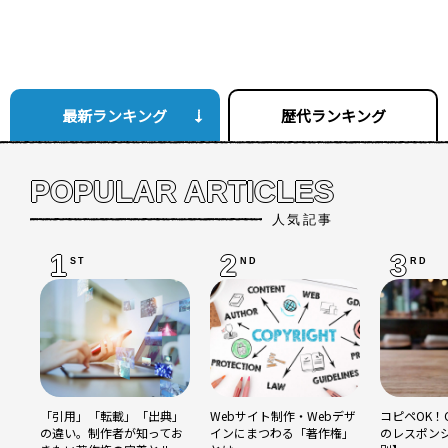
最新ランキング
歴代ランキング
POPULAR ARTICLES
人気記事
1
2
3
ST
ND
RD
「引用」「転載」「出典」
Webサイト制作・Webデザ
コピペOK！C
の違い。制作者が知ってお
インにまつわる「著作権」
のレスポン