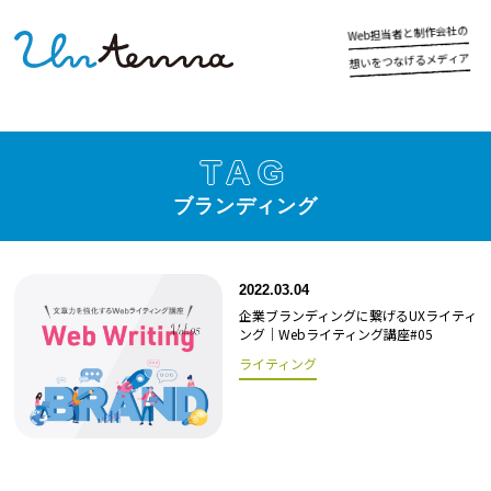
の
社
会
作
制
と
者
当
担
b
e
W
ア
ィ
デ
メ
る
げ
な
つ
を
い
想
TAG
ブランディング
2022.03.04
企業ブランディングに繋げるUXライティ
ング｜Webライティング講座#05
ライティング