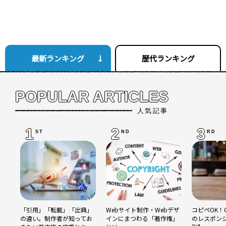
最新ランキング
歴代ランキング
POPULAR ARTICLES
人気記事
1
2
3
ST
ND
RD
「引用」「転載」「出典」
Webサイト制作・Webデザ
コピペOK！C
の違い。制作者が知ってお
インにまつわる「著作権」
のレスポン