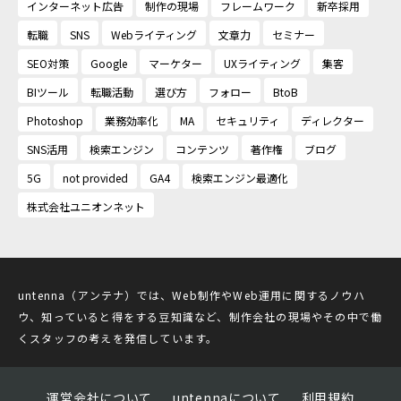
インターネット広告
制作の現場
フレームワーク
新卒採用
転職
SNS
Webライティング
文章力
セミナー
SEO対策
Google
マーケター
UXライティング
集客
BIツール
転職活動
選び方
フォロー
BtoB
Photoshop
業務効率化
MA
セキュリティ
ディレクター
SNS活用
検索エンジン
コンテンツ
著作権
ブログ
5G
not provided
GA4
検索エンジン最適化
株式会社ユニオンネット
untenna（アンテナ）では、Web制作やWeb運用に関するノウハ
ウ、知っていると得をする豆知識など、制作会社の現場やその中で働
くスタッフの考えを発信しています。
運営会社について
untennaについて
利用規約