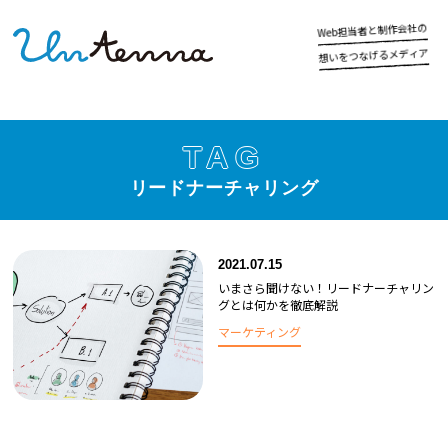
の
社
会
作
制
と
者
当
担
b
e
W
ア
ィ
デ
メ
る
げ
な
つ
を
い
想
TAG
リードナーチャリング
2021.07.15
いまさら聞けない！リードナーチャリン
グとは何かを徹底解説
マーケティング