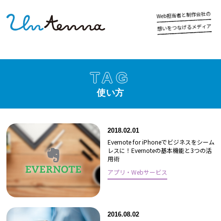
の
社
会
作
制
と
者
当
担
b
e
W
ア
ィ
デ
メ
る
げ
な
つ
を
い
想
TAG
使い方
2018.02.01
Evernote for iPhoneでビジネスをシーム
レスに！Evernoteの基本機能と3つの活
用術
アプリ・Webサービス
2016.08.02