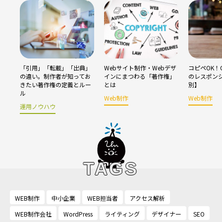
「引用」「転載」「出典」
Webサイト制作・Webデザ
コピペOK！C
の違い。制作者が知ってお
インにまつわる「著作権」
のレスポン
きたい著作権の定義とルー
とは
別】
ル
Web制作
Web制作
運用ノウハウ
TAGS
WEB制作
中小企業
WEB担当者
アクセス解析
WEB制作会社
WordPress
ライティング
デザイナー
SEO