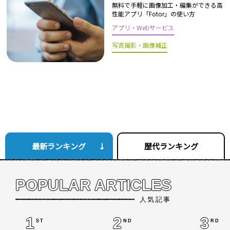
無料で手軽に画像加工・編集ができる高
性能アプリ「Fotor」の使い方
アプリ・Webサービス
写真撮影・画像補正
最新ランキング
歴代ランキング
POPULAR ARTICLES
人気記事
1
2
3
ST
ND
RD