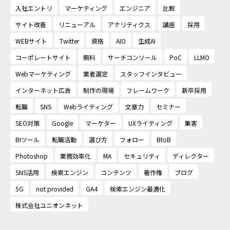
入社エントリ
マーケティング
エンジニア
比較
サイト改善
リニューアル
アナリティクス
講座
採用
WEBサイト
Twitter
資格
AIO
生成AI
コーポレートサイト
無料
サーチコンソール
PoC
LLMO
Webマーケティング
業者選定
スタッフインタビュー
インターネット広告
制作の現場
フレームワーク
新卒採用
転職
SNS
Webライティング
文章力
セミナー
SEO対策
Google
マーケター
UXライティング
集客
BIツール
転職活動
選び方
フォロー
BtoB
Photoshop
業務効率化
MA
セキュリティ
ディレクター
SNS活用
検索エンジン
コンテンツ
著作権
ブログ
5G
not provided
GA4
検索エンジン最適化
株式会社ユニオンネット