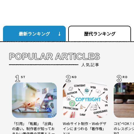
最新ランキング
歴代ランキング
POPULAR ARTICLES
人気記事
1
2
3
ST
ND
RD
「引用」「転載」「出典」
Webサイト制作・Webデザ
コピペOK！C
の違い。制作者が知ってお
インにまつわる「著作権」
のレスポン
きたい著作権の定義とルー
とは
別】