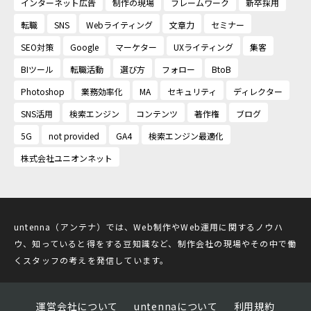
インターネット広告
制作の現場
フレームワーク
新卒採用
転職
SNS
Webライティング
文章力
セミナー
SEO対策
Google
マーケター
UXライティング
集客
BIツール
転職活動
選び方
フォロー
BtoB
Photoshop
業務効率化
MA
セキュリティ
ディレクター
SNS活用
検索エンジン
コンテンツ
著作権
ブログ
5G
not provided
GA4
検索エンジン最適化
株式会社ユニオンネット
untenna（アンテナ）では、Web制作やWeb運用に関するノウハ
ウ、知っていると得をする豆知識など、制作会社の現場やその中で働
くスタッフの考えを発信しています。
運営会社について
untennaについて
利用規約