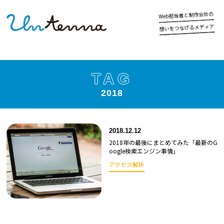
の
社
会
作
制
と
者
当
担
b
e
W
ア
ィ
デ
メ
る
げ
な
つ
を
い
想
TAG
2018
2018.12.12
2018年の最後にまとめてみた「最新のG
oogle検索エンジン事情」
アクセス解析