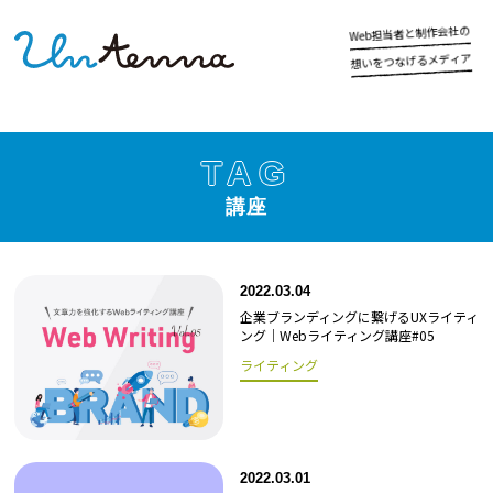
の
社
会
作
制
と
者
当
担
b
e
W
ア
ィ
デ
メ
る
げ
な
つ
を
い
想
TAG
講座
2022.03.04
企業ブランディングに繋げるUXライティ
ング｜Webライティング講座#05
ライティング
2022.03.01