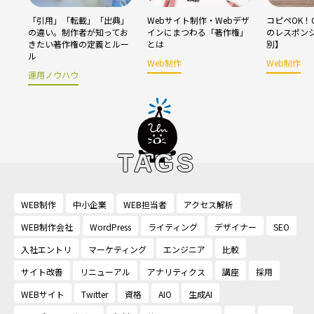
「引用」「転載」「出典」
Webサイト制作・Webデザ
コピペOK！C
の違い。制作者が知ってお
インにまつわる「著作権」
のレスポン
きたい著作権の定義とルー
とは
別】
ル
Web制作
Web制作
運用ノウハウ
TAGS
WEB制作
中小企業
WEB担当者
アクセス解析
WEB制作会社
WordPress
ライティング
デザイナー
SEO
入社エントリ
マーケティング
エンジニア
比較
サイト改善
リニューアル
アナリティクス
講座
採用
WEBサイト
Twitter
資格
AIO
生成AI