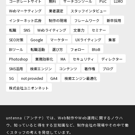
コーポレートサイト
無料
サーチコンソール
PoC
LLMO
Webマーケティング
業者選定
スタッフインタビュー
インターネット広告
制作の現場
フレームワーク
新卒採用
転職
SNS
Webライティング
文章力
セミナー
SEO対策
Google
マーケター
UXライティング
集客
BIツール
転職活動
選び方
フォロー
BtoB
Photoshop
業務効率化
MA
セキュリティ
ディレクター
SNS活用
検索エンジン
コンテンツ
著作権
ブログ
5G
not provided
GA4
検索エンジン最適化
株式会社ユニオンネット
untenna（アンテナ）では、Web制作やWeb運用に関するノウハ
ウ、知っていると得をする豆知識など、制作会社の現場やその中で働
くスタッフの考えを発信しています。