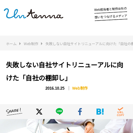
W
e
の
社
会
作
制
と
者
当
担
b
ア
ィ
デ
メ
る
げ
な
つ
を
い
想
ホーム
Web制作
失敗しない自社サイトリニューアルに向けた「自社の
失敗しない自社サイトリニューアルに向
けた「自社の棚卸し」
Web制作
2016.10.25