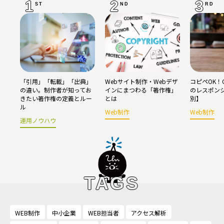
1
2
3
ST
ND
RD
「引用」「転載」「出典」
Webサイト制作・Webデザ
コピペOK！C
の違い。制作者が知ってお
インにまつわる「著作権」
のレスポン
きたい著作権の定義とルー
とは
別】
ル
Web制作
Web制作
運用ノウハウ
TAGS
WEB制作
中小企業
WEB担当者
アクセス解析