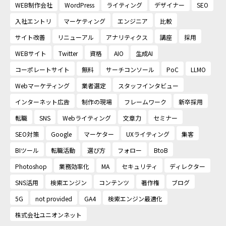
WEB制作会社
WordPress
ライティング
デザイナー
SEO
入社エントリ
マーケティング
エンジニア
比較
サイト改善
リニューアル
アナリティクス
講座
採用
WEBサイト
Twitter
資格
AIO
生成AI
コーポレートサイト
無料
サーチコンソール
PoC
LLMO
Webマーケティング
業者選定
スタッフインタビュー
インターネット広告
制作の現場
フレームワーク
新卒採用
転職
SNS
Webライティング
文章力
セミナー
SEO対策
Google
マーケター
UXライティング
集客
BIツール
転職活動
選び方
フォロー
BtoB
Photoshop
業務効率化
MA
セキュリティ
ディレクター
SNS活用
検索エンジン
コンテンツ
著作権
ブログ
5G
not provided
GA4
検索エンジン最適化
株式会社ユニオンネット