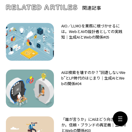
RELATED ARTILES
関連記事
AIO／LLMOを業務に根づかせるに
は。WebとAIの設計者としての実践
知｜生成AIとWebの関係#05
AIは検索を壊すのか？“回遊しないWe
b”とLP時代のはじまり｜生成AIとWe
bの関係#04
「誰が言うか」にAIはどう向き合うの
か。信頼・ブランドの再定義｜生成AI
とWebの関係#03