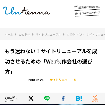
と
制
の
社
会
者
作
当
b
e
担
W
い
を
ア
ィ
デ
メ
る
げ
な
想
つ
ホーム
Web制作
サイトリニューアル
もう迷わない！サイトリニュ
もう迷わない！サイトリニューアルを成
功させるための「Web制作会社の選び
方」
サイトリニューアル
2018.05.24