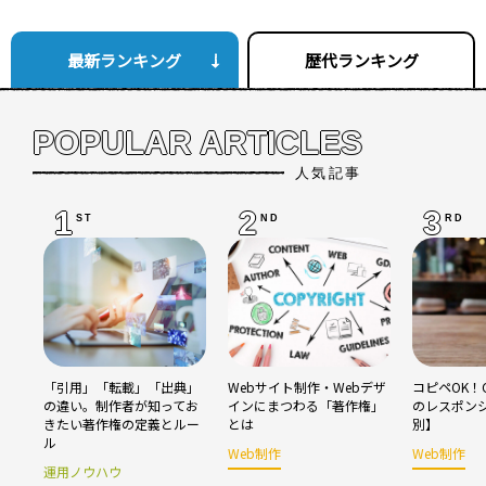
最新ランキング
歴代ランキング
POPULAR ARTICLES
人気記事
1
2
3
ST
ND
RD
「引用」「転載」「出典」
Webサイト制作・Webデザ
コピペOK！C
の違い。制作者が知ってお
インにまつわる「著作権」
のレスポン
きたい著作権の定義とルー
とは
別】
ル
Web制作
Web制作
運用ノウハウ