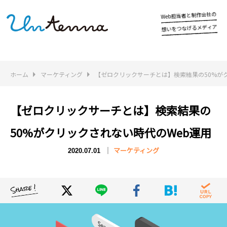
担
の
社
会
b
作
制
当
と
者
e
W
ア
ィ
デ
メ
る
げ
な
つ
を
い
想
ホーム
マーケティング
【ゼロクリックサーチとは】検索結果の50%が
【ゼロクリックサーチとは】検索結果の
50%がクリックされない時代のWeb運用
マーケティング
2020.07.01