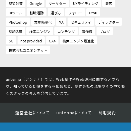
SEO対策
Google
マーケター
UXライティング
集客
BIツール
転職活動
選び方
フォロー
BtoB
Photoshop
業務効率化
MA
セキュリティ
ディレクター
SNS活用
検索エンジン
コンテンツ
著作権
ブログ
5G
not provided
GA4
検索エンジン最適化
株式会社ユニオンネット
untenna（アンテナ）では、Web制作やWeb運用に関するノウハ
ウ、知っていると得をする豆知識など、制作会社の現場やその中で働
くスタッフの考えを発信しています。
運営会社について
untennaについて
利用規約