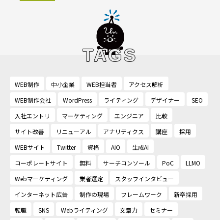
TAGS
WEB制作
中小企業
WEB担当者
アクセス解析
WEB制作会社
WordPress
ライティング
デザイナー
SEO
入社エントリ
マーケティング
エンジニア
比較
サイト改善
リニューアル
アナリティクス
講座
採用
WEBサイト
Twitter
資格
AIO
生成AI
コーポレートサイト
無料
サーチコンソール
PoC
LLMO
Webマーケティング
業者選定
スタッフインタビュー
インターネット広告
制作の現場
フレームワーク
新卒採用
転職
SNS
Webライティング
文章力
セミナー