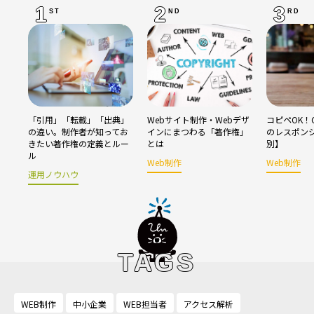
1
2
3
ST
ND
RD
「引用」「転載」「出典」
Webサイト制作・Webデザ
コピペOK！C
の違い。制作者が知ってお
インにまつわる「著作権」
のレスポン
きたい著作権の定義とルー
とは
別】
ル
Web制作
Web制作
運用ノウハウ
TAGS
WEB制作
中小企業
WEB担当者
アクセス解析