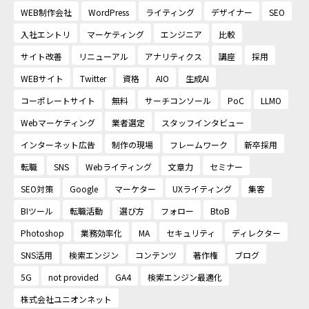
WEB制作会社
WordPress
ライティング
デザイナー
SEO
入社エントリ
マーケティング
エンジニア
比較
サイト改善
リニューアル
アナリティクス
講座
採用
WEBサイト
Twitter
資格
AIO
生成AI
コーポレートサイト
無料
サーチコンソール
PoC
LLMO
Webマーケティング
業者選定
スタッフインタビュー
インターネット広告
制作の現場
フレームワーク
新卒採用
転職
SNS
Webライティング
文章力
セミナー
SEO対策
Google
マーケター
UXライティング
集客
BIツール
転職活動
選び方
フォロー
BtoB
Photoshop
業務効率化
MA
セキュリティ
ディレクター
SNS活用
検索エンジン
コンテンツ
著作権
ブログ
5G
not provided
GA4
検索エンジン最適化
株式会社ユニオンネット