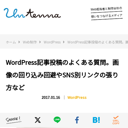
e
b
の
社
会
作
制
と
W
者
当
担
ア
ィ
デ
メ
る
げ
な
つ
を
い
想
ホーム
Web制作
WordPress
WordPress記事投稿のよくある質問
WordPress記事投稿のよくある質問。画
像の回り込み回避やSNS別リンクの張り
方など
WordPress
2017.01.16